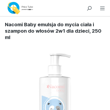
Nacomi Baby emulsja do mycia ciała i
szampon do włosów 2w1 dla dzieci, 250
ml