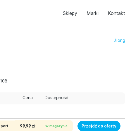
Sklepy
Marki
Kontakt
Jilong
3108
Cena
Dostępność
99,99 zł
Przejdź do oferty
xpert
W magazynie