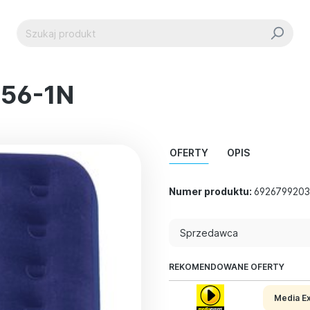
256-1N
OFERTY
OPIS
Numer produktu:
692679920
Sprzedawca
REKOMENDOWANE OFERTY
Media E