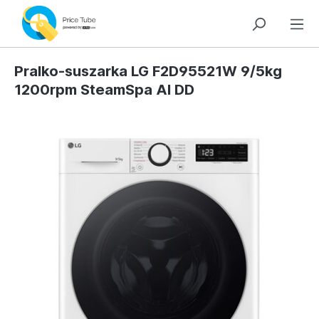
Pralko-suszarka LG F2D95521W 9/5kg
1200rpm SteamSpa AI DD